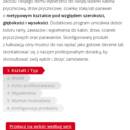
zaciszu Twojego domu wybierzesz do swojej łazienki kabinę
prysznicową, drzwi prysznicowe, ściankę stałą lub parawan
o
nietypowym kształcie pod względem szerokości,
głębokości i wysokości
. Dodatkowo program umożliwia dobór
koloru ramy, zawiasów i wypełnienia do kabin, drzwi, ścianek
pryszczowych oraz parawanów. Skonfigurowany produkt
z kalkulacją ceny możesz do nas wysłać jako gotowe zlecenie lub
skontaktować się z naszym profesjonalnym doradcą, by
skonsultować swój wybór i złożyć zamówienie.
1. Kształt / Typ
2. Model
3. Kolor profilu/zawiasu
4. Wypełnienie
5. Wymiar budowlany
6. Konfiguracja produktu
Przełącz na wybór według serii