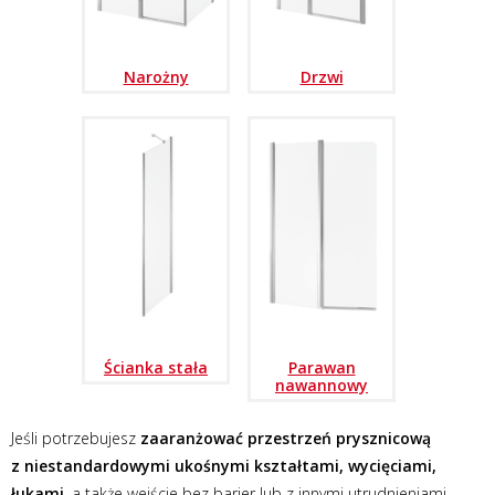
Narożny
Drzwi
Ścianka stała
Parawan
nawannowy
Jeśli potrzebujesz
zaaranżować przestrzeń prysznicową
z niestandardowymi ukośnymi kształtami, wycięciami,
łukami
, a także wejście bez barier lub z innymi utrudnieniami,