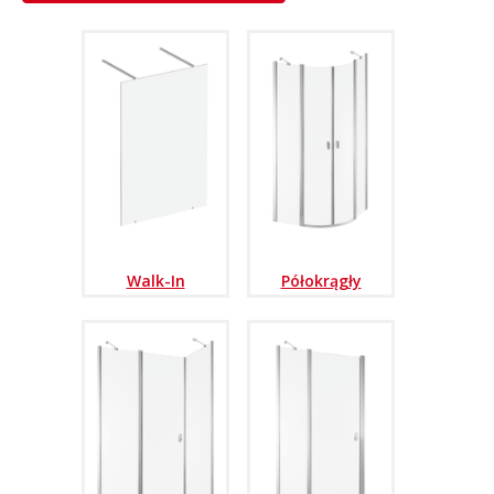
Walk-In
Półokrągły