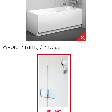
Wybierz ramę / zawias
Brilliant