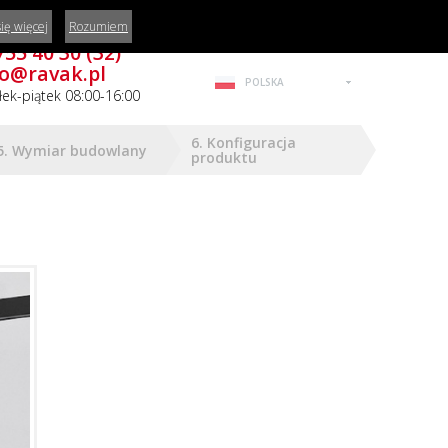
ię więcej
Rozumiem
z porady, masz pytania?
755 40 30 (32)
fo@ravak.pl
POLSKA
łek-piątek 08:00-16:00
6. Konfiguracja
5. Wymiar budowlany
produktu