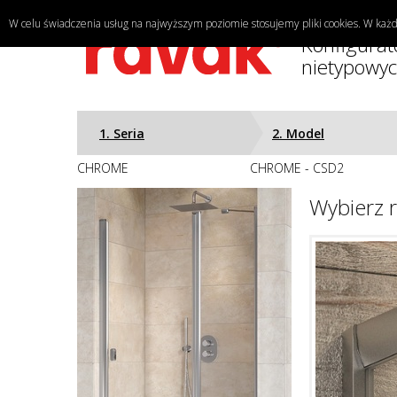
W celu świadczenia usług na najwyższym poziomie stosujemy pliki cookies. W k
Konfigurat
nietypowyc
1. Seria
2. Model
CHROME
CHROME - CSD2
Wybierz 