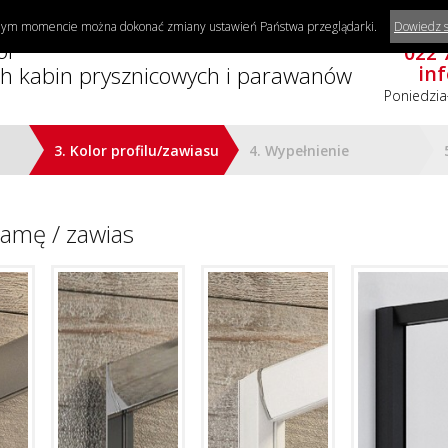
ażdym momencie można dokonać zmiany ustawień Państwa przeglądarki.
Dowiedz s
Potrzebujes
or
022 
h kabin prysznicowych i parawanów
in
Poniedzia
3. Kolor profilu/zawiasu
4. Wypełnienie
ramę / zawias