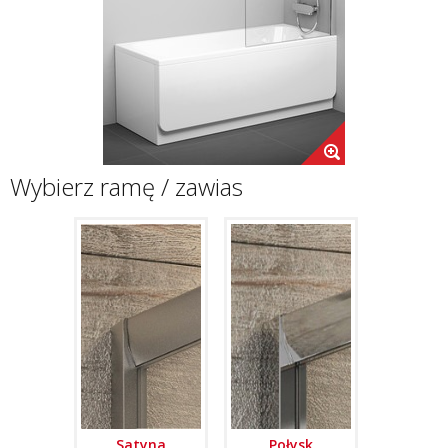
Wybierz ramę / zawias
Satyna
Połysk