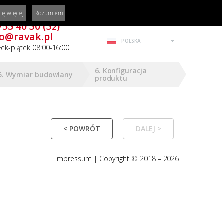
ię więcej
Rozumiem
z porady, masz pytania?
755 40 30 (32)
fo@ravak.pl
POLSKA
łek-piątek 08:00-16:00
6. Konfiguracja
5. Wymiar budowlany
produktu
< POWRÓT
DALEJ >
Impressum
| Copyright © 2018 – 2026