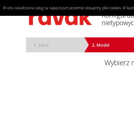
W celu świadczenia usług na najwyższym poziomie stosujemy pliki cookies. W k
Konfigurat
nietypowyc
1. Seria
2. Model
Wybierz 