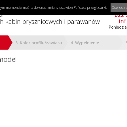
ażdym momencie można dokonać zmiany ustawień Państwa przeglądarki.
Dowiedz s
Potrzebujes
or
022 
h kabin prysznicowych i parawanów
in
Poniedzia
3. Kolor profilu/zawiasu
4. Wypełnienie
model